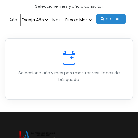
Seleccione mes y año a consultar
Convocatorias
Mapa
GESTIÓN ADMINISTRATIVA
BUSCAR
Año
Mes
Clima
Plan de desarrollo y Ordenamiento Territorial - PD
Población
Plan Anual Contratación - PAC
Cabecera Parroquial
Plan Operativo Anual - POA
Convenios Institucionales
Seleccione año y mes para mostrar resultados de
PRESUPUESTO: EJECUCIÓN Y REPORTES
búsqueda.
Cédulas presupuestarias y balances
Procesos de contratación
Ejecución Presupuestaria
Obras y proyectos