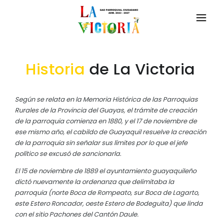
INICIO
Historia
de La Victoria
LA PARROQUIA
RESEÑA HISTÓRICA
GAD
Según se relata en la Memoria Histórica de las Parroquias
Rurales de la Provincia del Guayas, el trámite de creación
La Localidad
TRANSPARENCIA
de la parroquia comienza en 1880, y el 17 de noviembre de
Historia de La Victoria
ese mismo año, el cabildo de Guayaquil resuelve la creación
GESTIÓN Y PRESUPUESTO
de la parroquia sin señalar sus límites por lo que el jefe
Origen del nombre de la Parroquia
político se excusó de sancionarla.
GESTIÓN INSTITUCIONAL
MECANISMOS DE PARTICIPACIÓN
Símbolos Cívicos
El 15 de noviembre de 1889 el ayuntamiento guayaquileño
Sesiones Ordinarias
dictó nuevamente la ordenanza que delimitaba la
TURISMO
Parroquia – Ordenanza Municipal De 1880 Y 1889
CIUDADANÍA ACTIVA
parroquia (norte Boca de Rompeato, sur Boca de Lagarto,
Sesiones Extraordinarias
Visita del Presidente de la República.
este Estero Roncador, oeste Estero de Bodeguita) que linda
Solicitud de acceso información pública
con el sitio Pachones del Cantón Daule.
Resoluciones
NEW
GEOGRAFÍA