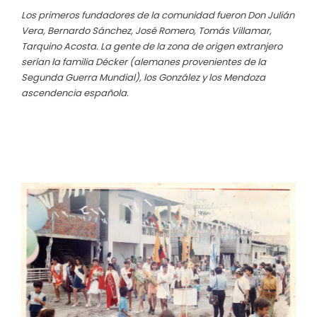
Los primeros fundadores de la comunidad fueron Don Julián
Convocatorias
Mapa
Vera, Bernardo Sánchez, José Romero, Tomás Villamar,
GESTIÓN ADMINISTRATIVA
Tarquino Acosta. La gente de la zona de origen extranjero
Clima
serían la familia Décker (alemanes provenientes de la
Plan de desarrollo y Ordenamiento Territorial - PD
Segunda Guerra Mundial), los González y los Mendoza
Población
ascendencia española.
Plan Anual Contratación - PAC
Cabecera Parroquial
Plan Operativo Anual - POA
Convenios Institucionales
PRESUPUESTO: EJECUCIÓN Y REPORTES
Cédulas presupuestarias y balances
Procesos de contratación
Ejecución Presupuestaria
Obras y proyectos