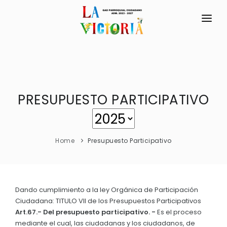
INICIO
LA PARROQUIA
PRESUPUESTO PARTICIPATIVO
RESEÑA HISTÓRICA
GAD
La Localidad
TRANSPARENCIA
Historia de La Victoria
Home
Presupuesto Participativo
GESTIÓN Y PRESUPUESTO
Origen del nombre de la Parroquia
GESTIÓN INSTITUCIONAL
MECANISMOS DE PARTICIPACIÓN
Símbolos Cívicos
Sesiones Ordinarias
TURISMO
Parroquia – Ordenanza Municipal De 1880 Y 1889
Dando cumplimiento a la ley Orgánica de Participación
CIUDADANÍA ACTIVA
Ciudadana: TITULO VII de los Presupuestos Participativos
Sesiones Extraordinarias
Visita del Presidente de la República.
Art.67.- Del presupuesto participativo. -
Es el proceso
Solicitud de acceso información pública
Resoluciones
mediante el cual, las ciudadanas y los ciudadanos, de
NEW
GEOGRAFÍA