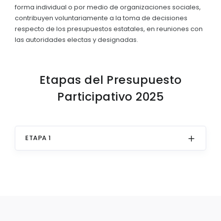
forma individual o por medio de organizaciones sociales,
Convocatorias
contribuyen voluntariamente a la toma de decisiones
Mapa
respecto de los presupuestos estatales, en reuniones con
GESTIÓN ADMINISTRATIVA
Clima
las autoridades electas y designadas.
Plan de desarrollo y Ordenamiento Territorial - PD
Población
Plan Anual Contratación - PAC
Cabecera Parroquial
Etapas del Presupuesto
Plan Operativo Anual - POA
Participativo 2025
Convenios Institucionales
PRESUPUESTO: EJECUCIÓN Y REPORTES
ETAPA 1
Cédulas presupuestarias y balances
Procesos de contratación
Ejecución Presupuestaria
Obras y proyectos