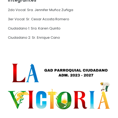
Convocatorias
2do Vocal: Sra. Jennifer Muñoz Zuñiga
Mapa
GESTIÓN ADMINISTRATIVA
3er Vocal: Sr. Cesar Acosta Romero
Clima
Plan de desarrollo y Ordenamiento Territorial - PD
Ciudadano 1: Sra. Karen Quinto
Población
Plan Anual Contratación - PAC
Ciudadano 2: Sr. Enrique Cano
Cabecera Parroquial
Plan Operativo Anual - POA
Convenios Institucionales
PRESUPUESTO: EJECUCIÓN Y REPORTES
Cédulas presupuestarias y balances
Procesos de contratación
Ejecución Presupuestaria
Obras y proyectos