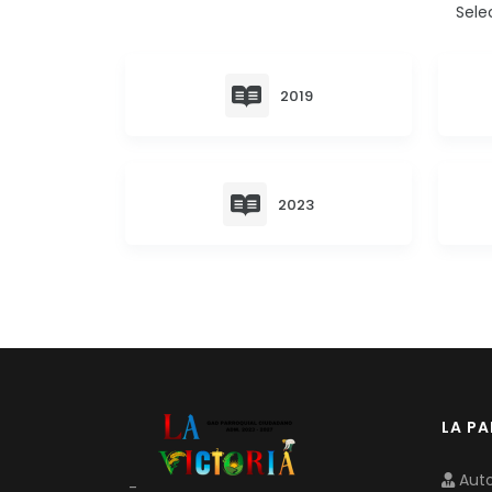
Sele
2019
2023
LA P
Auto
-