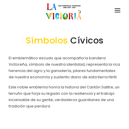
INICIO
Símbolos
Cívicos
LA PARROQUIA
RESEÑA HISTÓRICA
GAD
El emblemático escudo que acompaña la bandera
Victoreña, símbolo de nuestra identidad, representa la rica
La Localidad
TRANSPARENCIA
herencia del agro y la ganadería, pilares fundamentales
Historia de La Victoria
de nuestra economía y sustento diario de esta tierra fértil.
GESTIÓN Y PRESUPUESTO
Origen del nombre de la Parroquia
Este noble emblema honra la historia del Cantón Salitre, un
GESTIÓN INSTITUCIONAL
terruño que forja su legado con la resiliencia y el trabajo
MECANISMOS DE PARTICIPACIÓN
Símbolos Cívicos
incansable de su gente, verdaderos guardianes de una
Sesiones Ordinarias
tradición que perdura.
TURISMO
Parroquia – Ordenanza Municipal De 1880 Y 1889
CIUDADANÍA ACTIVA
Sesiones Extraordinarias
Visita del Presidente de la República.
Solicitud de acceso información pública
Resoluciones
NEW
GEOGRAFÍA