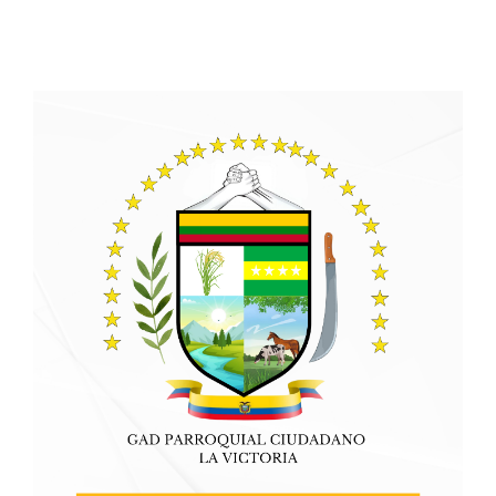
Convocatorias
Mapa
GESTIÓN ADMINISTRATIVA
Clima
Plan de desarrollo y Ordenamiento Territorial - PD
Población
Plan Anual Contratación - PAC
Cabecera Parroquial
Plan Operativo Anual - POA
Convenios Institucionales
PRESUPUESTO: EJECUCIÓN Y REPORTES
Cédulas presupuestarias y balances
Procesos de contratación
Ejecución Presupuestaria
Obras y proyectos