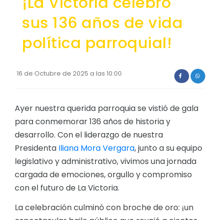
¡La Victoria celebró
Convocatorias
sus 136 años de vida
Mapa
GESTIÓN ADMINISTRATIVA
Clima
política parroquial!
Plan de desarrollo y Ordenamiento Territorial - PD
Población
Plan Anual Contratación - PAC
Cabecera Parroquial
16 de Octubre de 2025 a las 10:00
Plan Operativo Anual - POA
Convenios Institucionales
Ayer nuestra querida parroquia se vistió de gala
para conmemorar 136 años de historia y
PRESUPUESTO: EJECUCIÓN Y REPORTES
desarrollo. Con el liderazgo de nuestra
Cédulas presupuestarias y balances
Presidenta
Iliana Mora Vergara
, junto a su equipo
Procesos de contratación
legislativo y administrativo, vivimos una jornada
cargada de emociones, orgullo y compromiso
Ejecución Presupuestaria
con el futuro de La Victoria.
Obras y proyectos
La celebración culminó con broche de oro: ¡un