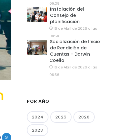
09:08
Instalación del
Consejo de
planificación
16 de Abril de 2026 a las
08:58
Socialización de Inicio
de Rendición de
Cuentas - Darwin
Coello
16 de Abril de 2026 a las
08:56
n
POR AÑO
2024
2025
2026
2023