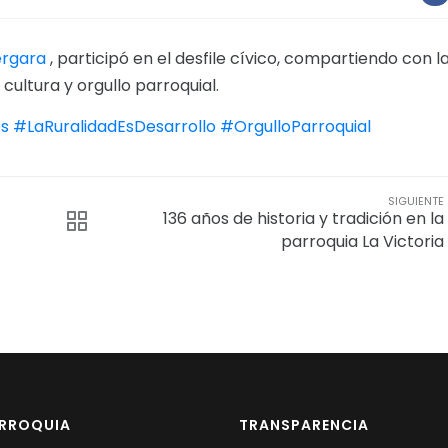
ergara
, participó en el desfile cívico, compartiendo con l
cultura y orgullo parroquial.
os
#LaRuralidadEsDesarrollo
#OrgulloParroquial
SIGUIENTE
136 años de historia y tradición en la
parroquia La Victoria
ARROQUIA
TRANSPARENCIA