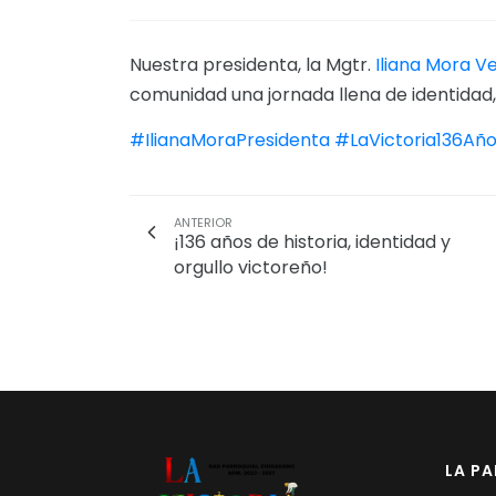
Nuestra presidenta, la Mgtr.
Iliana Mora V
comunidad una jornada llena de identidad, 
#IlianaMoraPresidenta
#LaVictoria136Añ
ANTERIOR
¡136 años de historia, identidad y
orgullo victoreño!
LA P