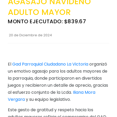
AGASAJO NAVIDEÑO
Convocatorias
ADULTO MAYOR
Mapa
GESTIÓN ADMINISTRATIVA
Clima
MONTO EJECUTADO: $839.67
Plan de desarrollo y Ordenamiento Territorial - PD
Población
20 de Diciembre de 2024
Plan Anual Contratación - PAC
Cabecera Parroquial
Plan Operativo Anual - POA
Convenios Institucionales
El
Gad Parroquial Ciudadano La Victoria
organizó
PRESUPUESTO: EJECUCIÓN Y REPORTES
un emotivo agasajo para los adultos mayores de
Cédulas presupuestarias y balances
la parroquia, donde participaron en divertidos
Procesos de contratación
juegos y recibieron un detalle de aprecio, gracias
al esfuerzo conjunto de la Lcda.
Iliana Mora
Ejecución Presupuestaria
Vergara
y su equipo legislativo.
Obras y proyectos
Este gesto de gratitud y respeto hacia los
adultos mayores refleja el compromiso del GAD